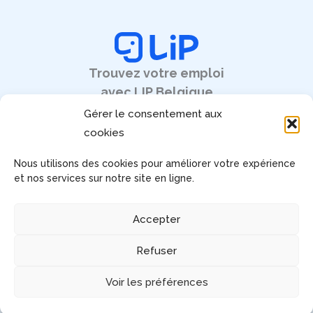
Trouvez votre emploi
avec LIP Belgique
Gérer le consentement aux
cookies
Nous utilisons des cookies pour améliorer votre expérience
Pages légales
et nos services sur notre site en ligne.
Mentions légales
CGU
Accepter
RGPD
Gérez votre consentement
Refuser
Accessibilité : non conforme
Voir les préférences