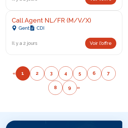
Call Agent NL/FR (M/V/X)
Gent
CDI
Il y a 2 jours
Voir l'offre
«
1
2
3
4
5
6
7
8
9
»