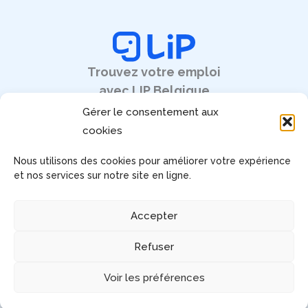
Trouvez votre emploi
avec LIP Belgique
Gérer le consentement aux
cookies
Nous utilisons des cookies pour améliorer votre expérience
Pages légales
et nos services sur notre site en ligne.
Mentions légales
CGU
Accepter
RGPD
Gérez votre consentement
Refuser
Accessibilité : non conforme
Voir les préférences