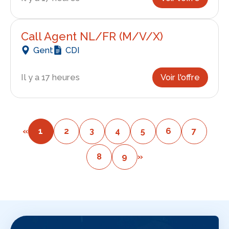
Call Agent NL/FR (M/V/X)
Gent
CDI
Il y a 17 heures
Voir l'offre
«
1
2
3
4
5
6
7
8
9
»