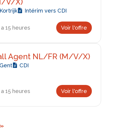
M/V/X)
Kortrijk
Intérim vers CDI
y a 15 heures
Voir l'offre
all Agent NL/FR (M/V/X)
Gent
CDI
y a 15 heures
Voir l'offre
»