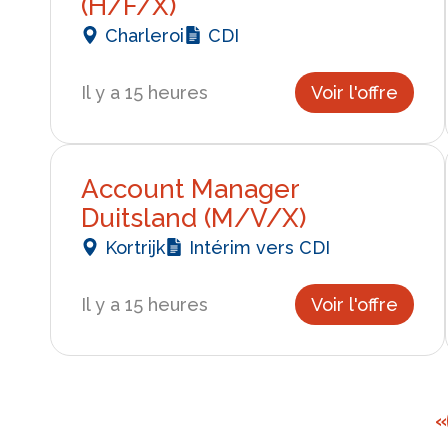
(H/F/X)
Charleroi
CDI
Il y a 15 heures
Voir l'offre
Account Manager
Duitsland (M/V/X)
Kortrijk
Intérim vers CDI
Il y a 15 heures
Voir l'offre
«