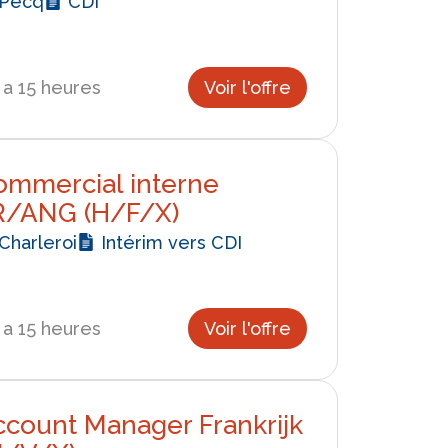
Pecq
CDI
y a 15 heures
Voir l'offre
ommercial interne
R/ANG (H/F/X)
Charleroi
Intérim vers CDI
y a 15 heures
Voir l'offre
ccount Manager Frankrijk