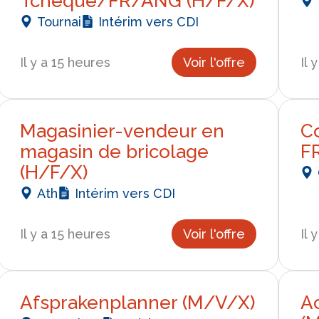
Tchèque/FR/ANG (H/F/X)
Tournai
Intérim vers CDI
Il y a 15 heures
Voir l'offre
Il 
Magasinier-vendeur en
C
magasin de bricolage
F
(H/F/X)
Ath
Intérim vers CDI
Il y a 15 heures
Voir l'offre
Il 
Afsprakenplanner (M/V/X)
A