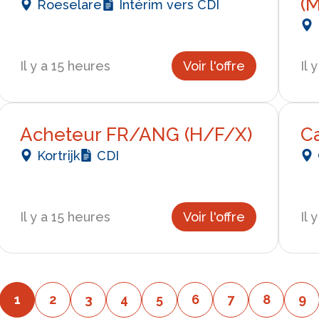
(
Roeselare
Intérim vers CDI
Il y a 15 heures
Voir l'offre
Il 
Acheteur FR/ANG (H/F/X)
C
Kortrijk
CDI
Il y a 15 heures
Voir l'offre
Il 
1
2
3
4
5
6
7
8
9