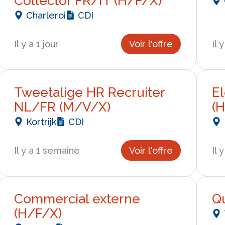
Collector FR/IT (H/F/X)
Charleroi
CDI
Il y a 1 jour
Voir l'offre
Il 
Tweetalige HR Recruiter
E
NL/FR (M/V/X)
(
Kortrijk
CDI
Il y a 1 semaine
Voir l'offre
Il 
Commercial externe
Qu
(H/F/X)