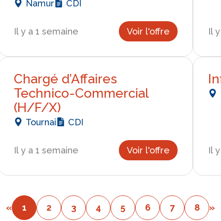
Namur
CDI
Il y a 1 semaine
Voir l'offre
Il 
Chargé d’Affaires
In
Technico-Commercial
(H/F/X)
Tournai
CDI
Il y a 1 semaine
Voir l'offre
Il 
«
1
2
3
4
5
6
7
8
»