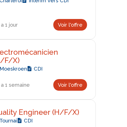
Charleroi
Intérim vers CDI
y a 1 jour
Voir l'offre
lectromécanicien
H/F/X)
Moeskroen
CDI
y a 1 semaine
Voir l'offre
ality Engineer (H/F/X)
Tournai
CDI