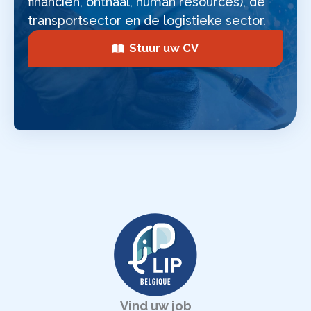
financiën, onthaal, human resources), de
transportsector en de logistieke sector.
Stuur uw CV
Vind uw job