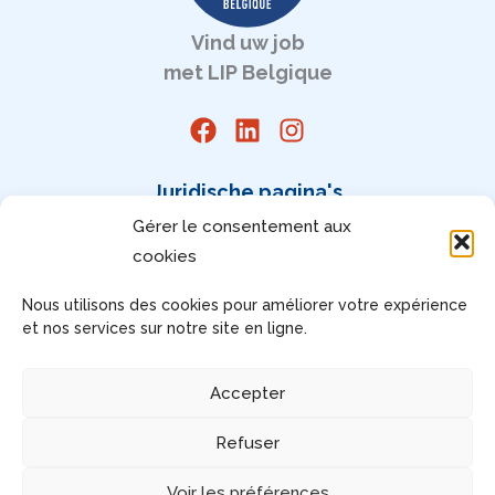
Vind uw job
met LIP Belgique
Juridische pagina's
Gérer le consentement aux
Juridische vermeldingen
cookies
Algemene Gebruiksvoorwaarden (AGV)
Privacy
Nous utilisons des cookies pour améliorer votre expérience
Uw toestemming beheren
et nos services sur notre site en ligne.
Toegankelijkheid: voldoet niet
Accepter
Refuser
Copyright © 2026 Vind uw job met LIP Belgique | Alle
rechten voorbehouden
Voir les préférences