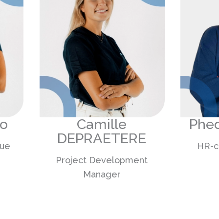
eo
Camille
Phe
DEPRAETERE
que
HR-co
Project Development
Manager