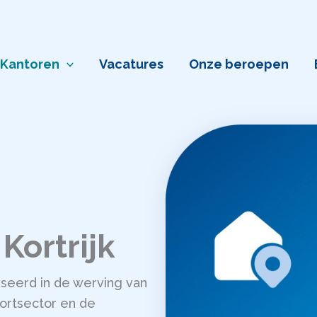
Kantoren
Vacatures
Onze beroepen
Kortrijk
iseerd in de werving van
sportsector en de