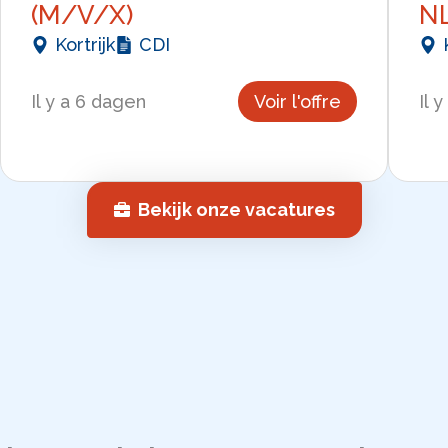
(M/V/X)
N
Kortrijk
CDI
Il y a 6 dagen
Voir l'offre
Il 
Bekijk onze vacatures