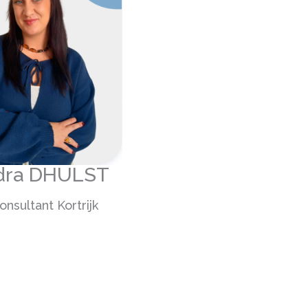
dra DHULST
nsultant Kortrijk