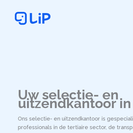
Ga
naar
de
inhoud
Uw selectie- en
uitzendkantoor in 
Ons selectie- en uitzendkantoor is gespecial
professionals in de tertiaire sector, de tran