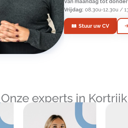
Van maandag tot donder
Vrijdag:
08.30u-12.30u / 1
Stuur uw CV
Onze experts in Kortrijk