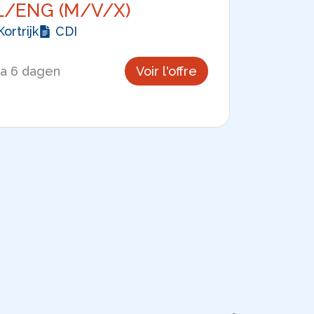
L/ENG (M/V/X)
Kortrijk
CDI
y a 6 dagen
Voir l'offre