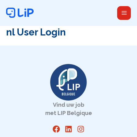
Ga
naar
de
inhoud
nl User Login
Vind uw job
met LIP Belgique