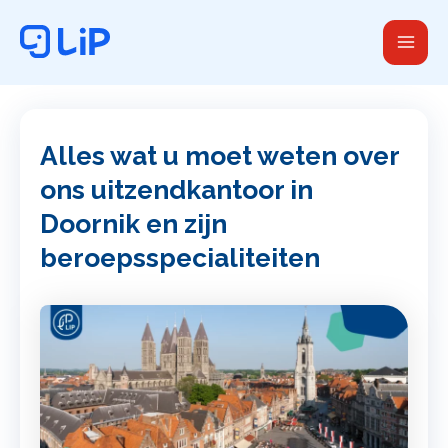
Ga
naar
de
inhoud
Alles wat u moet weten over
ons uitzendkantoor in
Doornik en zijn
beroepsspecialiteiten