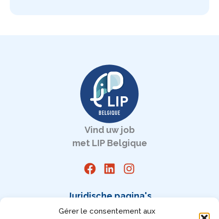
Vind uw job
met LIP Belgique
Juridische pagina's
Gérer le consentement aux
Juridische vermeldingen