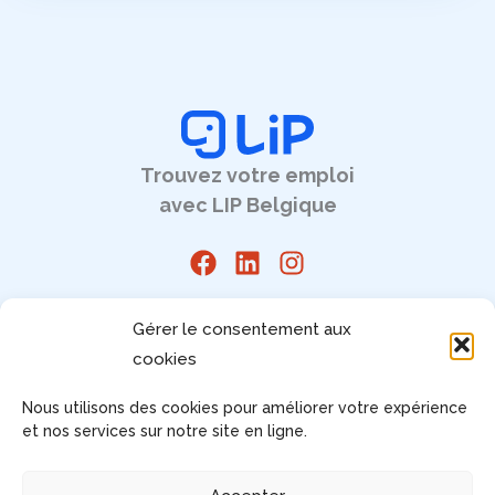
Trouvez votre emploi
avec LIP Belgique
Pages légales
Gérer le consentement aux
cookies
Mentions légales
CGU
Nous utilisons des cookies pour améliorer votre expérience
RGPD
et nos services sur notre site en ligne.
Gérez votre consentement
Accessibilité : non conforme