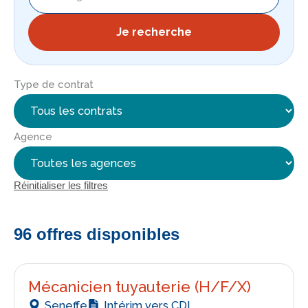
Je recherche
Type de contrat
Agence
Réinitialiser les filtres
96 offres disponibles
Mécanicien tuyauterie (H/F/X)
Seneffe
Intérim vers CDI