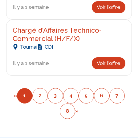
Il y a 1 semaine
Voir l'offre
Chargé d’Affaires Technico-
Commercial (H/F/X)
Tournai
CDI
Il y a 1 semaine
Voir l'offre
«
1
2
3
4
5
6
7
8
»