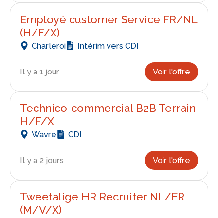
Employé customer Service FR/NL
(H/F/X)
Charleroi
Intérim vers CDI
Il y a 1 jour
Voir l'offre
Technico-commercial B2B Terrain
H/F/X
Wavre
CDI
Il y a 2 jours
Voir l'offre
Tweetalige HR Recruiter NL/FR
(M/V/X)