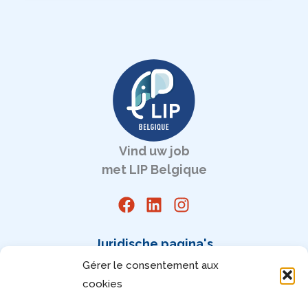
Vind uw job
met LIP Belgique
Juridische pagina's
Gérer le consentement aux
Juridische vermeldingen
cookies
Algemene Gebruiksvoorwaarden (AGV)
Privacy