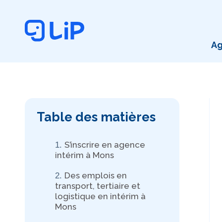
Aller
au
contenu
A
Table des matières
S’inscrire en agence
intérim à Mons
Des emplois en
transport, tertiaire et
logistique en intérim à
Mons