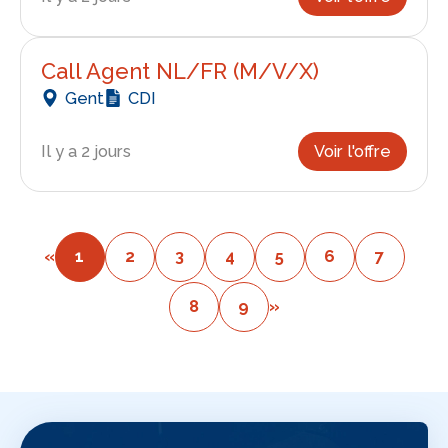
Call Agent NL/FR (M/V/X)
Gent
CDI
Il y a 2 jours
Voir l'offre
«
1
2
3
4
5
6
7
8
9
»