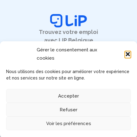
Trouvez votre emploi
avec LIP Belgique
Gérer le consentement aux
cookies
Nous utilisons des cookies pour améliorer votre expérience
Pages légales
et nos services sur notre site en ligne.
Mentions légales
CGU
Accepter
RGPD
Gérez votre consentement
Refuser
Accessibilité : non conforme
Voir les préférences